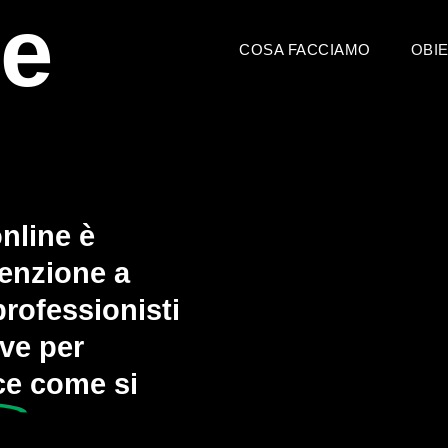
e
COSA FACCIAMO
OBIE
online è
tenzione a
 professionisti
rve per
ce
come si